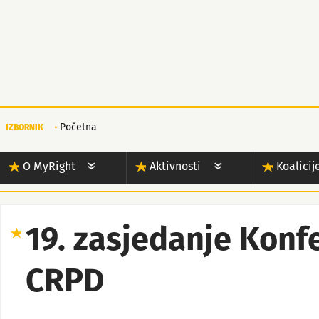
Početna
IZBORNIK
O MyRight
Aktivnosti
Koalicij
19. zasjedanje Konf
CRPD