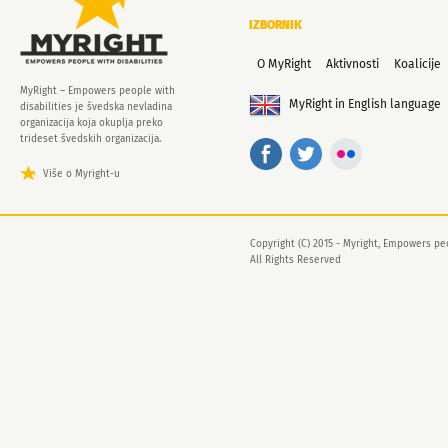
IZBORNIK
O MyRight
Aktivnosti
Koalicije
MyRight – Empowers people with
MyRight in English language
disabilities je švedska nevladina
organizacija koja okuplja preko
trideset švedskih organizacija.
Više o Myright-u
Copyright (C) 2015 - Myright, Empowers peo
All Rights Reserved