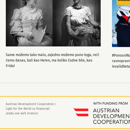
Same možemo tako malo, zajedno možemo puno toga, reći
#PonosniNa
ćemo danas, baš kao Helen, ma koliko čudne bile, kao
ravnopravn
Frida!
invaliditeta.
Austrian Development Cooperation i
Light for the World su finansirali
izradu ove web stranice