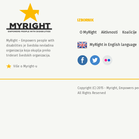
IZBORNIK
O MyRight
Aktivnosti
Koalicije
MyRight – Empowers people with
MyRight in English language
disabilities je švedska nevladina
organizacija koja okuplja preko
trideset švedskih organizacija.
Više o Myright-u
Copyright (C) 2015 - Myright, Empowers peo
All Rights Reserved