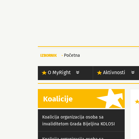
Početna
IZBORNIK
O MyRight
Aktivnosti
Koalicije
Koalicija organizacija osoba sa
invaliditetom Grada Bijeljina KOLOSI