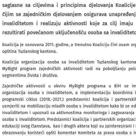
saglasne sa ciljevima i principima djelovanja Koalicije
čijim se zajedničkim djelovanjem osigurava unapređen
invaliditetom i realizuju aktivnosti koje za cilj imaj
rezultirati povećanom uključenošću osoba sa invaliditeto
Koalicija je osnovana 2011. godine, a trenutno Koaliciju čini osam or
opština Tuzlanskog kantona.
Koalicija organizacija osoba sa invaliditetom Tuzlanskog kanton
MyRight program zajedničkih aktivnosti radi na poboljšanju po
segmentima života i društva.
Zajedničke aktivnosti u okviru MyRight programa u BiH
se im
organizacija osoba s invaliditetom, a implementaciju koordinira i
programski ciklus (2018.-2021.) predstavnici koalicija i partnersk
usmjeriti na mobilizaciju mladih osoba s invaliditetom kako bi se e
invaliditetom i upoznali sa aktivnostima monitoringa i zagovaranja t
osoba s invaliditetom. Predstavnici koalicija i partnerskih organizac
edukaciji svog članstava, kao i drugih aktera koji su zainteresirani 
obrazovanju koristeći opšti komentar Komiteta za prava osoba s in