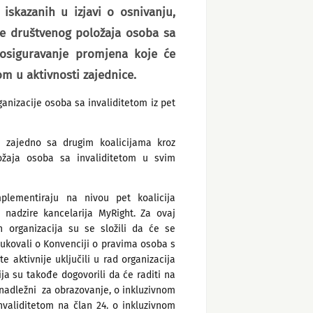
 iskazanih u izjavi o osnivanju,
je društvenog položaja osoba sa
u osiguravanje promjena koje će
m u aktivnosti zajednice.
ganizacije osoba sa invaliditetom iz pet
a zajedno sa drugim koalicijama kroz
ložaja osoba sa invaliditetom u svim
plementiraju na nivou pet koalicija
 nadzire kancelarija MyRight. Za ovaj
ih organizacija su se složili da će se
dukovali o Konvenciji o pravima osoba s
e aktivnije uključili u rad organizacija
ija su takođe dogovorili da će raditi na
i nadležni za obrazovanje, o inkluzivnom
validitetom na član 24. o inkluzivnom