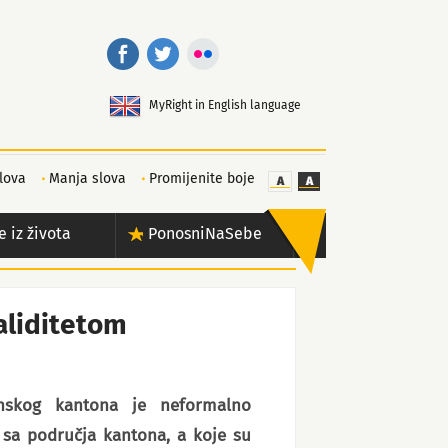
MyRight in English language
lova
Manja slova
Promijenite boje
e iz života
PonosniNaSebe
validitetom
lanskog kantona je neformalno
m sa područja kantona, a koje su