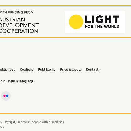
Aktivnosti
Koalicije
Publikacije
Priče iz života
Kontakti
t in English language
15 - Myright, Empowers people with disabilities
rved