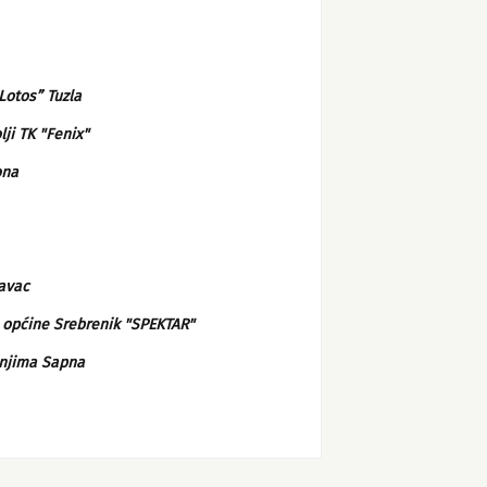
Lotos” Tuzla
ji TK "Fenix"
ona
kavac
a općine Srebrenik "SPEKTAR"
enjima Sapna