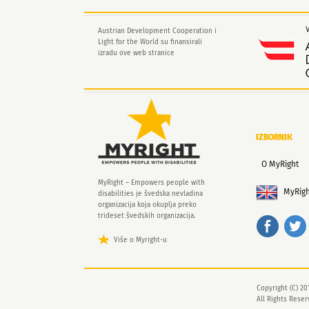
Austrian Development Cooperation i
Light for the World su finansirali
izradu ove web stranice
IZBORNIK
O MyRight
MyRight – Empowers people with
MyRigh
disabilities je švedska nevladina
organizacija koja okuplja preko
trideset švedskih organizacija.
Više o Myright-u
Copyright (C) 20
All Rights Rese