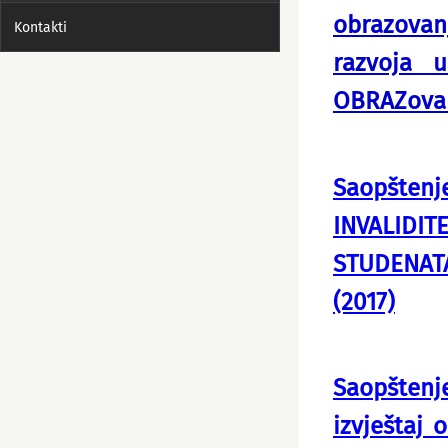
obrazovan
Kontakti
razvoja 
OBRAZovanj
Saopšte
INVALID
STUDENATA
(2017)
Saopštenj
izvještaj