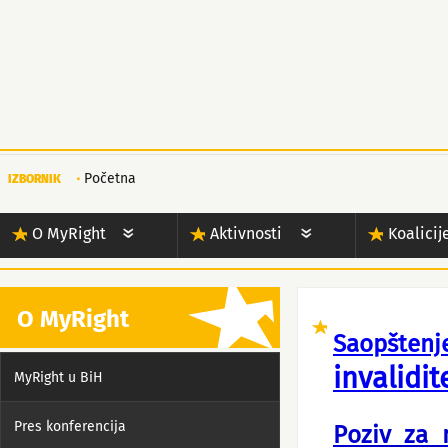
Početna
IZBORNIK
O MyRight
Aktivnosti
Koalicij
O MyRight
Saopšte
invalidit
MyRight u BiH
Pres konferencija
Poziv za 