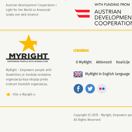
Austrian Development Cooperation i
Light for the World su finansirali
izradu ove web stranice
IZBORNIK
O MyRight
Aktivnosti
Koalicije
MyRight – Empowers people with
MyRight in English language
disabilities je švedska nevladina
organizacija koja okuplja preko
trideset švedskih organizacija.
Više o Myright-u
Copyright (C) 2015 - Myright, Empowers peo
All Rights Reserved